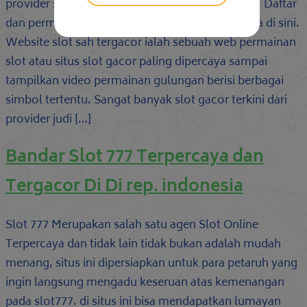
provider slot online amat dipercaya dan terbaru. Daftar
dan permainkan game taruhan online terpercaya di sini.
Website slot sah tergacor ialah sebuah web permainan
slot atau situs slot gacor paling dipercaya sampai
tampilkan video permainan gulungan berisi berbagai
simbol tertentu. Sangat banyak slot gacor terkini dari
provider judi […]
Bandar Slot 777 Terpercaya dan
Tergacor Di Di rep. indonesia
Slot 777 Merupakan salah satu agen Slot Online
Terpercaya dan tidak lain tidak bukan adalah mudah
menang, situs ini dipersiapkan untuk para petaruh yang
ingin langsung mengadu keseruan atas kemenangan
pada slot777. di situs ini bisa mendapatkan lumayan