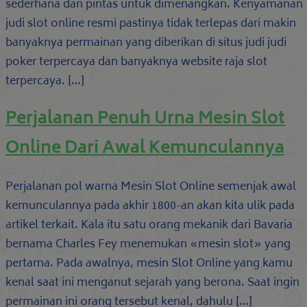
sederhana dan pintas untuk dimenangkan. Kenyamanan
judi slot online resmi pastinya tidak terlepas dari makin
banyaknya permainan yang diberikan di situs judi judi
poker terpercaya dan banyaknya website raja slot
terpercaya. […]
Perjalanan Penuh Urna Mesin Slot
Online Dari Awal Kemunculannya
Perjalanan pol warna Mesin Slot Online semenjak awal
kemunculannya pada akhir 1800-an akan kita ulik pada
artikel terkait. Kala itu satu orang mekanik dari Bavaria
bernama Charles Fey menemukan «mesin slot» yang
pertama. Pada awalnya, mesin Slot Online yang kamu
kenal saat ini menganut sejarah yang berona. Saat ingin
permainan ini orang tersebut kenal, dahulu […]