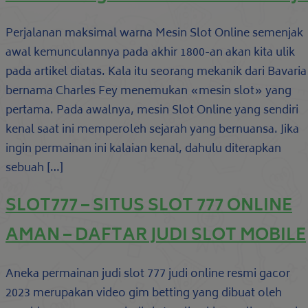
Perjalanan maksimal warna Mesin Slot Online semenjak
awal kemunculannya pada akhir 1800-an akan kita ulik
pada artikel diatas. Kala itu seorang mekanik dari Bavaria
bernama Charles Fey menemukan «mesin slot» yang
pertama. Pada awalnya, mesin Slot Online yang sendiri
kenal saat ini memperoleh sejarah yang bernuansa. Jika
ingin permainan ini kalaian kenal, dahulu diterapkan
sebuah […]
SLOT777 – SITUS SLOT 777 ONLINE
AMAN – DAFTAR JUDI SLOT MOBILE
Aneka permainan judi slot 777 judi online resmi gacor
2023 merupakan video gim betting yang dibuat oleh