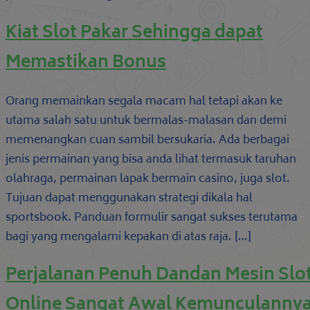
Kiat Slot Pakar Sehingga dapat
Memastikan Bonus
Orang memainkan segala macam hal tetapi akan ke
utama salah satu untuk bermalas-malasan dan demi
memenangkan cuan sambil bersukaria. Ada berbagai
jenis permainan yang bisa anda lihat termasuk taruhan
olahraga, permainan lapak bermain casino, juga slot.
Tujuan dapat menggunakan strategi dikala hal
sportsbook. Panduan formulir sangat sukses terutama
bagi yang mengalami kepakan di atas raja. […]
Perjalanan Penuh Dandan Mesin Slo
Online Sangat Awal Kemunculanny