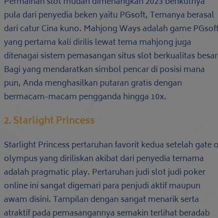
Permainan slot mudah dimenangkan 2023 berikutnya
pula dari penyedia beken yaitu PGsoft, Temanya berasal
dari catur Cina kuno. Mahjong Ways adalah game PGsof
yang pertama kali dirilis lewat tema mahjong juga
ditenagai sistem pemasangan situs slot berkualitas besar
Bagi yang mendaratkan simbol pencar di posisi mana
pun, Anda menghasilkan putaran gratis dengan
bermacam-macam pengganda hingga 10x.
2. Starlight Princess
Starlight Princess pertaruhan favorit kedua setelah gate o
olympus yang diriliskan akibat dari penyedia ternama
adalah pragmatic play. Pertaruhan judi slot judi poker
online ini sangat digemari para penjudi aktif maupun
awam disini. Tampilan dengan sangat menarik serta
atraktif pada pemasangannya semakin terlihat beradab