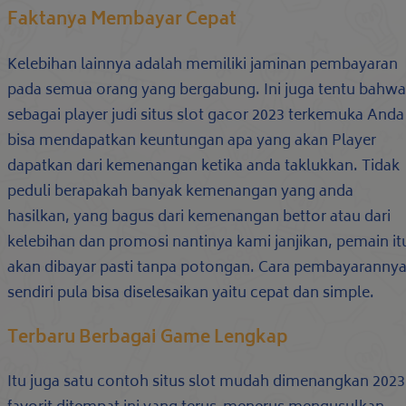
Faktanya Membayar Cepat
Kelebihan lainnya adalah memiliki jaminan pembayaran
pada semua orang yang bergabung. Ini juga tentu bahwa
sebagai player judi situs slot gacor 2023 terkemuka Anda
bisa mendapatkan keuntungan apa yang akan Player
dapatkan dari kemenangan ketika anda taklukkan. Tidak
peduli berapakah banyak kemenangan yang anda
hasilkan, yang bagus dari kemenangan bettor atau dari
kelebihan dan promosi nantinya kami janjikan, pemain it
akan dibayar pasti tanpa potongan. Cara pembayaranny
sendiri pula bisa diselesaikan yaitu cepat dan simple.
Terbaru Berbagai Game Lengkap
Itu juga satu contoh situs slot mudah dimenangkan 2023