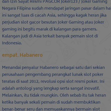
dan Izin Sayat Resmi PAGCOR Joker123 / Joker Gaming
Negara Filipina sudah mendapat jaringan pasar dalam ha
ini sangat luas di cacah Asia, sehingga kagak heran jika
perjudian slot gacor besutan Joker Gaming atau Joker
gaming ini begitu marak di kalangan para gamers.
Kalangan judi di Asia terkait banyak pemain slot di
Indonesia.
empat. Habanero
Menandai penyalur Habanero sebagai satu dari sekian
perusahaan pengembang perangkat lunak slot poker
teratas di saat 2012, revolusi opsi slot resmi poker. Ini
adalah antologi yang lengkap serta sangat inovatif.
Melainkan, itu tidak mungkin. Oleh sebab itu tak heran
ketika banyak sekali pemain di sudah membuktikan
benar-benar seru dan memuaskannya bermain slot