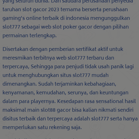
yang seluruh dunia. Dari saudara perusahaan penyedia
taruhan slot gacor 2023 ternama berserta perushaan
gaming’s online terbaik di indonesia mengunggulkan
slot777 sebagai web slot poker gacor dengan pilihan
permainan terlengkap.
Disertakan dengan pemberian sertifikat aktif untuk
meresmikan terbitnya web slot777 terbaru dan
terpercaya, Sehingga para penjudi tidak usah panik lagi
untuk menghubungkan situs slot777 mudah
dimenangkan. Sudah terjaminkan kebahagiaan,
kenyamanan, kemudahan, serunya, dan keuntungan
dalam para playernya. Kesedapan rasa sensational hasil
maksimal main slot88 gacor bisa kalian nikmati sendiri
disitus terbaik dan terpercaya adalah slot777 serta hanya
memperlukan satu rekening saja.