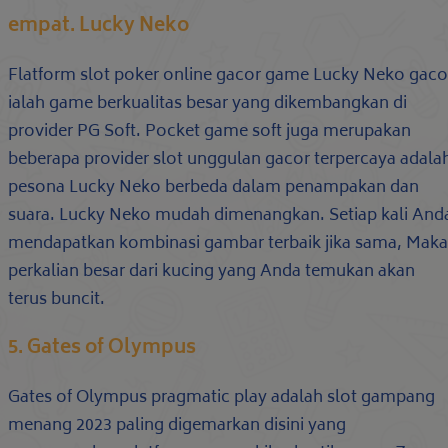
empat. Lucky Neko
Flatform slot poker online gacor game Lucky Neko gaco
ialah game berkualitas besar yang dikembangkan di
provider PG Soft. Pocket game soft juga merupakan
beberapa provider slot unggulan gacor terpercaya adala
pesona Lucky Neko berbeda dalam penampakan dan
suara. Lucky Neko mudah dimenangkan. Setiap kali And
mendapatkan kombinasi gambar terbaik jika sama, Maka
perkalian besar dari kucing yang Anda temukan akan
terus buncit.
5. Gates of Olympus
Gates of Olympus pragmatic play adalah slot gampang
menang 2023 paling digemarkan disini yang