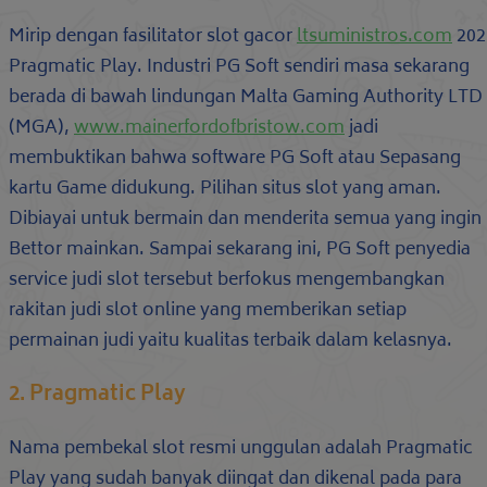
Mirip dengan fasilitator slot gacor
ltsuministros.com
202
Pragmatic Play. Industri PG Soft sendiri masa sekarang
berada di bawah lindungan Malta Gaming Authority LTD
(MGA),
www.mainerfordofbristow.com
jadi
membuktikan bahwa software PG Soft atau Sepasang
kartu Game didukung. Pilihan situs slot yang aman.
Dibiayai untuk bermain dan menderita semua yang ingin
Bettor mainkan. Sampai sekarang ini, PG Soft penyedia
service judi slot tersebut berfokus mengembangkan
rakitan judi slot online yang memberikan setiap
permainan judi yaitu kualitas terbaik dalam kelasnya.
2. Pragmatic Play
Nama pembekal slot resmi unggulan adalah Pragmatic
Play yang sudah banyak diingat dan dikenal pada para