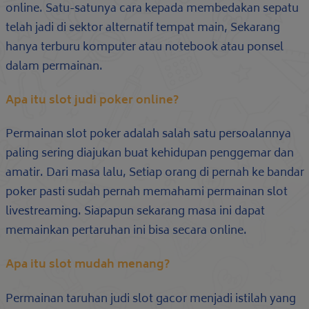
online. Satu-satunya cara kepada membedakan sepatu
telah jadi di sektor alternatif tempat main, Sekarang
hanya terburu komputer atau notebook atau ponsel
dalam permainan.
Apa itu slot judi poker online?
Permainan slot poker adalah salah satu persoalannya
paling sering diajukan buat kehidupan penggemar dan
amatir. Dari masa lalu, Setiap orang di pernah ke bandar
poker pasti sudah pernah memahami permainan slot
livestreaming. Siapapun sekarang masa ini dapat
memainkan pertaruhan ini bisa secara online.
Apa itu slot mudah menang?
Permainan taruhan judi slot gacor menjadi istilah yang