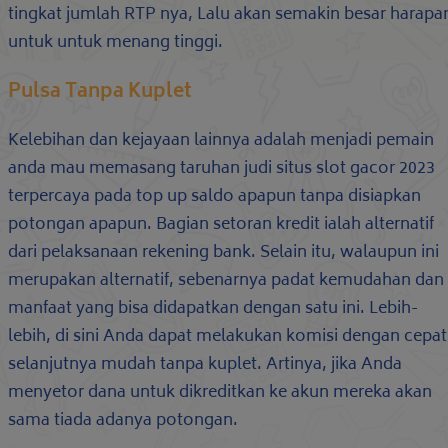
tingkat jumlah RTP nya, Lalu akan semakin besar harapa
untuk untuk menang tinggi.
Pulsa Tanpa Kuplet
Kelebihan dan kejayaan lainnya adalah menjadi pemain
anda mau memasang taruhan judi situs slot gacor 2023
terpercaya pada top up saldo apapun tanpa disiapkan
potongan apapun. Bagian setoran kredit ialah alternatif
dari pelaksanaan rekening bank. Selain itu, walaupun ini
merupakan alternatif, sebenarnya padat kemudahan dan
manfaat yang bisa didapatkan dengan satu ini. Lebih-
lebih, di sini Anda dapat melakukan komisi dengan cepat
selanjutnya mudah tanpa kuplet. Artinya, jika Anda
menyetor dana untuk dikreditkan ke akun mereka akan
sama tiada adanya potongan.