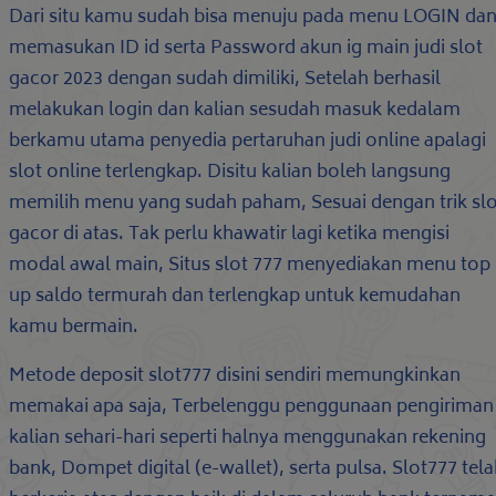
Dari situ kamu sudah bisa menuju pada menu LOGIN da
memasukan ID id serta Password akun ig main judi slot
gacor 2023 dengan sudah dimiliki, Setelah berhasil
melakukan login dan kalian sesudah masuk kedalam
berkamu utama penyedia pertaruhan judi online apalagi
slot online terlengkap. Disitu kalian boleh langsung
memilih menu yang sudah paham, Sesuai dengan trik slo
gacor di atas. Tak perlu khawatir lagi ketika mengisi
modal awal main, Situs slot 777 menyediakan menu top
up saldo termurah dan terlengkap untuk kemudahan
kamu bermain.
Metode deposit slot777 disini sendiri memungkinkan
memakai apa saja, Terbelenggu penggunaan pengiriman
kalian sehari-hari seperti halnya menggunakan rekening
bank, Dompet digital (e-wallet), serta pulsa. Slot777 tel