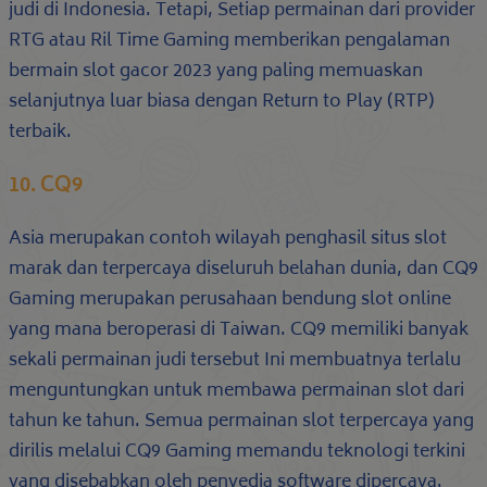
judi di Indonesia. Tetapi, Setiap permainan dari provider
RTG atau Ril Time Gaming memberikan pengalaman
bermain slot gacor 2023 yang paling memuaskan
selanjutnya luar biasa dengan Return to Play (RTP)
terbaik.
10. CQ9
Asia merupakan contoh wilayah penghasil situs slot
marak dan terpercaya diseluruh belahan dunia, dan CQ9
Gaming merupakan perusahaan bendung slot online
yang mana beroperasi di Taiwan. CQ9 memiliki banyak
sekali permainan judi tersebut Ini membuatnya terlalu
menguntungkan untuk membawa permainan slot dari
tahun ke tahun. Semua permainan slot terpercaya yang
dirilis melalui CQ9 Gaming memandu teknologi terkini
yang disebabkan oleh penyedia software dipercaya.