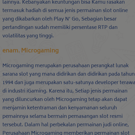
lainnya. Kebanyakan keuntungan bisa Kamu rasakan
termasuk hadiah di semua jenis permainan slot online
yang dikabarkan oleh Play N’ Go, Sebagian besar
pertandingan sudah memiliki persentase RTP dan
volatilitas yang tinggi.
enam. Microgaming
Microgaming merupakan perusahaan perangkat lunak
sarana slot yang mana didirikan dan didirikan pada tahun
1994 dan juga merupakan satu-satunya developer terawa
di industri iGaming. Karena itu, Setiap jenis permainan
yang diluncurkan oleh Microgaming tetap akan dapat
menjamin ketentraman dan kenyamanan seluruh
pemainnya selama bermain pemasangan slot resmi
tersebut. Dalam hal perbekalan permainan judi online,
Perusahaan Microgaming memberikan permainan slot