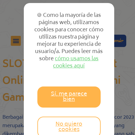
🍪 Como la mayoría de las
páginas web, utilizamos
cookies para conocer cómo
utilizas nuestra página y
Colabora
Compra el cuento
mejorar tu experiencia de
usuario/a. Puedes leer más
sobre
cómo usamos las
SLOT777: Situs Judi Slot
cookies aquí
Online lalu Slot88 Resmi
Sí, me parece
Gampang menang 2023
bien
Berbagai permainan judi slot777 online resmi gacor 2023
No quiero
merupakan salah satu jenis betting video game yang
cookies
dikembangkan oleh agen game judi slot online yang sah