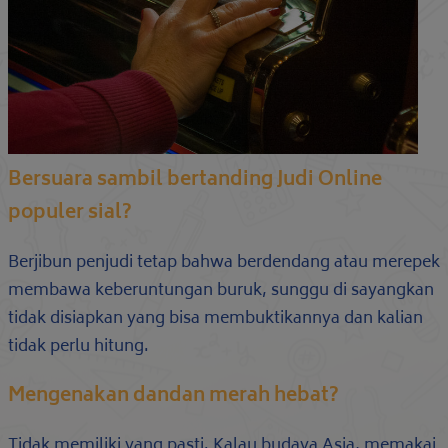
Bersuara sambil bertanding Judi Online
populer sial?
Berjibun penjudi tetap bahwa berdendang atau merepek
membawa keberuntungan buruk, sunggu di sayangkan
tidak disiapkan yang bisa membuktikannya dan kalian
tidak perlu hitung.
Mengenakan dandan merah hebat?
Tidak memiliki yang pasti. Kalau budaya Asia, memakai