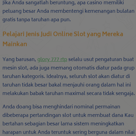
Jika Anda sangatlah beruntung, apa casino memiliki
peluang besar Anda membentengi kemenangan bulatan
gratis tanpa taruhan apa pun.
Pelajari Jenis Judi Online Slot yang Mereka
Mainkan
Yang barusan,
glory 777 rtp
selalu usut pengaturan buat
mesin slot, ada juga memang otomatis diatur pada grup
taruhan kategoris. Idealnya, seluruh slot akan diatur di
taruhan tidak besar bakal menjauhi orang dalam hal ini
melakukan babak taruhan maximal secara tidak sengaja.
Anda doang bisa menghindari nominal permainan
dibeberapa pertandingan slot untuk membuat dana Kau
bertahan sebagian besar lama sistem meningkatkan
harapan untuk Anda teruntuk sering berguna dalam nilai