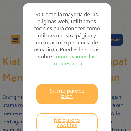
🍪 Como la mayoría de las
páginas web, utilizamos
cookies para conocer cómo
utilizas nuestra página y
Colabora
Compra el cuento
mejorar tu experiencia de
usuario/a. Puedes leer más
sobre
cómo usamos las
Kiat Slot Pakar Yang Dapat
cookies aquí
Memastikan Penghasilan
Sí, me parece
bien
Orang memainkan segala macam alibi tetapi dengan
utama merupakan untuk bermalas-malasan dan akan
memenangkan pendapatan sambil bergembira. Ada
No quiero
berbagai jenis permainan yang bisa anda pastikan
cookies
memilih termasuk taruhan olahraga, permainan tempat