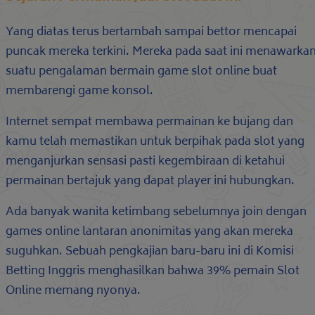
Yang diatas terus bertambah sampai bettor mencapai
puncak mereka terkini. Mereka pada saat ini menawarka
suatu pengalaman bermain game slot online buat
membarengi game konsol.
Internet sempat membawa permainan ke bujang dan
kamu telah memastikan untuk berpihak pada slot yang
menganjurkan sensasi pasti kegembiraan di ketahui
permainan bertajuk yang dapat player ini hubungkan.
Ada banyak wanita ketimbang sebelumnya join dengan
games online lantaran anonimitas yang akan mereka
suguhkan. Sebuah pengkajian baru-baru ini di Komisi
Betting Inggris menghasilkan bahwa 39% pemain Slot
Online memang nyonya.