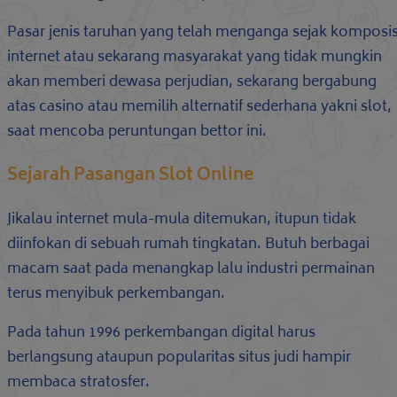
Pasar jenis taruhan yang telah menganga sejak komposis
internet atau sekarang masyarakat yang tidak mungkin
akan memberi dewasa perjudian, sekarang bergabung
atas casino atau memilih alternatif sederhana yakni slot,
saat mencoba peruntungan bettor ini.
Sejarah Pasangan Slot Online
Jikalau internet mula-mula ditemukan, itupun tidak
diinfokan di sebuah rumah tingkatan. Butuh berbagai
macam saat pada menangkap lalu industri permainan
terus menyibuk perkembangan.
Pada tahun 1996 perkembangan digital harus
berlangsung ataupun popularitas situs judi hampir
membaca stratosfer.