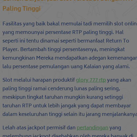
Paling Tinggi
Fasilitas yang baik bakal memulai tadi memilih slot onli
yang memounyai persentase RTP paling tinggi. Hal
seperti ini tentu dinamai seperti bermanfaat Return To
Player. Bertambah tinggi persentasenya, meningkat
kemungkinan Mereka mendapatkan adegan kemenanga
lalu persentase pemulangan uang Kalaian yang alami.
Slot melalui harapan produktif
glory 777 rtp
yang akan
paling tinggi ramai cenderung lunas paling sering,
meskipun tingkat taruhan mungkin kurang setinggi
taruhan RTP untuk lebih jangak yang dapat membayar
dalam keseluruhan tinggi selain itu jarang menjalankany
Lelah atas jackpot permisif dan
pertandingan
yang
melembung jackpot disebabkan oleh mereka banyak di